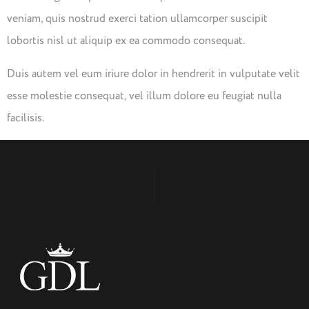
veniam, quis nostrud exerci tation ullamcorper suscipit
lobortis nisl ut aliquip ex ea commodo consequat.
Duis autem vel eum iriure dolor in hendrerit in vulputate velit
esse molestie consequat, vel illum dolore eu feugiat nulla
facilisis.